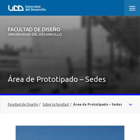
FACULTAD DE DISEÑO
FACULTAD DE DISEÑO
UNIVERSIDAD DEL DESARROLLO
INICIO
SOBRE LA FACULTAD
CARRERAS
Área de Prototipado – Sedes
POSTGRADOS Y EDUCACIÓN CONTINUA
INVESTIGACIÓN
Facultad de Diseño
/
Sobre la Facultad
/
Área de Prototipado – Sedes
VINCULACIÓN CON EL MEDIO
AUTORIDADES
ALUMNI
EQUIPO SANTIAGO