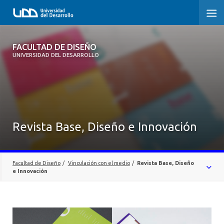
FACULTAD DE DISEÑO
FACULTAD DE DISEÑO
UNIVERSIDAD DEL DESARROLLO
INICIO
SOBRE LA FACULTAD
CARRERAS
Revista Base, Diseño e Innovación
POSTGRADOS Y EDUCACIÓN CONTINUA
INVESTIGACIÓN
Facultad de Diseño
/
Vinculación con el medio
/
Revista Base, Diseño
e Innovación
VINCULACIÓN CON EL MEDIO
EXTENSIÓN
ALUMNI
PUBLICACIONES