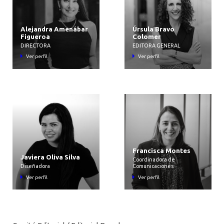
Alejandra Amenábar
Úrsula Bravo
Figueroa
Colomer
DIRECTORA
EDITORA GENERAL
Ver perfil
Ver perfil
Francisca Montes
Javiera Oliva Silva
Coordinadora de
Diseñadora
Comunicaciones
Ver perfil
Ver perfil