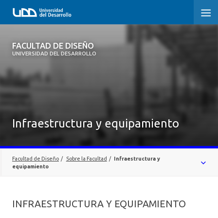
FACULTAD DE DISEÑO
FACULTAD DE DISEÑO
UNIVERSIDAD DEL DESARROLLO
INICIO
SOBRE LA FACULTAD
CARRERAS
Infraestructura y equipamiento
POSTGRADOS Y EDUCACIÓN CONTINUA
INVESTIGACIÓN
Facultad de Diseño
/
Sobre la Facultad
/
Infraestructura y
equipamiento
VINCULACIÓN CON EL MEDIO
AUTORIDADES
ALUMNI
INFRAESTRUCTURA Y EQUIPAMIENTO
EQUIPO SANTIAGO