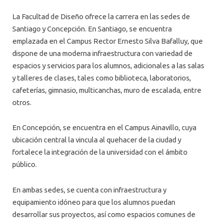
AGENDA
EQUIPO CONCEPCIÓN
La Facultad de Diseño ofrece la carrera en las sedes de
SELLOS
Santiago y Concepción. En Santiago, se encuentra
emplazada en el Campus Rector Ernesto Silva Bafalluy, que
CONVENIOS
dispone de una moderna infraestructura con variedad de
espacios y servicios para los alumnos, adicionales a las salas
INFRAESTRUCTURA Y EQUIPAMIENTO
y talleres de clases, tales como biblioteca, laboratorios,
ÁREA DE PROTOTIPADO – SEDES
cafeterías, gimnasio, multicanchas, muro de escalada, entre
otros.
En Concepción, se encuentra en el Campus Ainavillo, cuya
ubicación central la vincula al quehacer de la ciudad y
fortalece la integración de la universidad con el ámbito
público.
En ambas sedes, se cuenta con infraestructura y
equipamiento idóneo para que los alumnos puedan
desarrollar sus proyectos, así como espacios comunes de