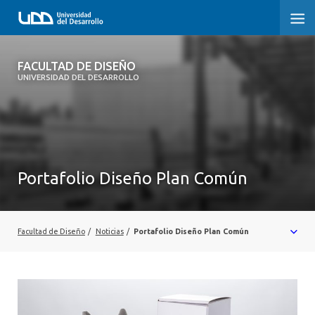
FACULTAD DE DISEÑO
FACULTAD DE DISEÑO
UNIVERSIDAD DEL DESARROLLO
INICIO
SOBRE LA FACULTAD
CARRERAS
Portafolio Diseño Plan Común
POSTGRADOS Y EDUCACIÓN CONTINUA
INVESTIGACIÓN
Facultad de Diseño
/
Noticias
/
Portafolio Diseño Plan Común
VINCULACIÓN CON EL MEDIO
ALUMNI