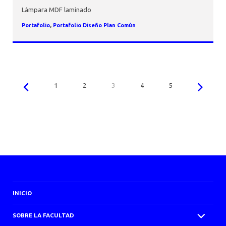
Lámpara MDF laminado
Portafolio
,
Portafolio Diseño Plan Común
1
2
3
4
5
INICIO
SOBRE LA FACULTAD