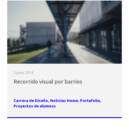
3 junio 2013
Recorrido visual por barrios
Carrera de Diseño
,
Noticias Home
,
Portafolio
,
Proyectos de alumnos