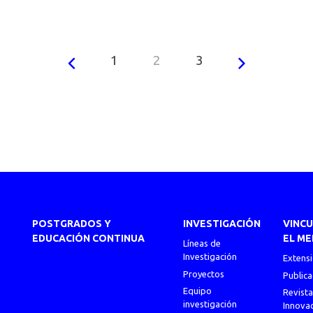
1
2
3
POSTGRADOS Y
INVESTIGACIÓN
VINC
EDUCACIÓN CONTINUA
EL ME
Líneas de
Investigación
Extens
Proyectos
Publica
Equipo
Revista
investigación
Innova