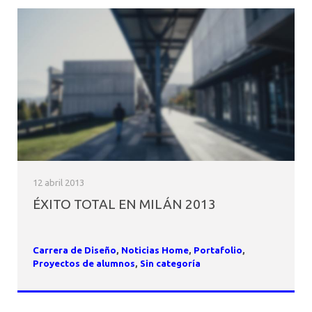
12 abril 2013
ÉXITO TOTAL EN MILÁN 2013
Carrera de Diseño
,
Noticias Home
,
Portafolio
,
Proyectos de alumnos
,
Sin categoría