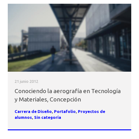
21 junio 2012
Conociendo la aerografía en Tecnología
y Materiales, Concepción
Carrera de Diseño
,
Portafolio
,
Proyectos de
alumnos
,
Sin categoría