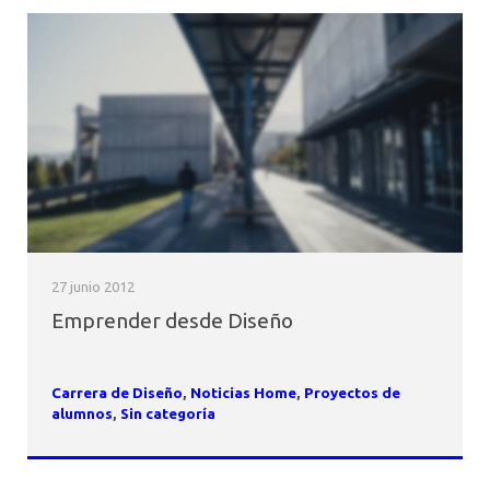
27 junio 2012
Emprender desde Diseño
Carrera de Diseño
,
Noticias Home
,
Proyectos de
alumnos
,
Sin categoría