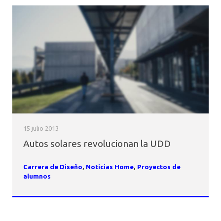
15 julio 2013
Autos solares revolucionan la UDD
Carrera de Diseño
,
Noticias Home
,
Proyectos de
alumnos