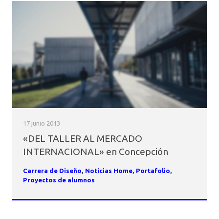
17 junio 2013
«DEL TALLER AL MERCADO
INTERNACIONAL» en Concepción
Carrera de Diseño
,
Noticias Home
,
Portafolio
,
Proyectos de alumnos