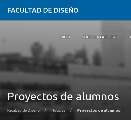
FACULTAD DE DISEÑO
INICIO
SOBRE LA FACULTAD
Inicio
Sobre la Facultad
Carreras
Postgrados y educación continua
Investigación
Vinculación con el medio
Alumni
Agenda
Proyectos de alumnos
Facultad de Diseño
/
Noticias
/
Proyectos de alumnos