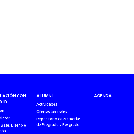
ULACIÓN CON
ALUMNI
AGENDA
DIO
Actividades
ión
Ofertas laborales
ciones
Repositorio de Memorias
de Pregrado y Posgrado
 Base, Diseño e
ción