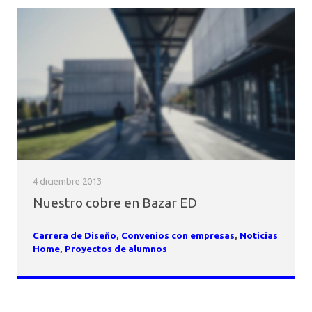
4 diciembre 2013
Nuestro cobre en Bazar ED
Carrera de Diseño
,
Convenios con empresas
,
Noticias
Home
,
Proyectos de alumnos