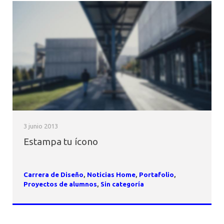
3 junio 2013
Estampa tu ícono
Carrera de Diseño
,
Noticias Home
,
Portafolio
,
Proyectos de alumnos
,
Sin categoría