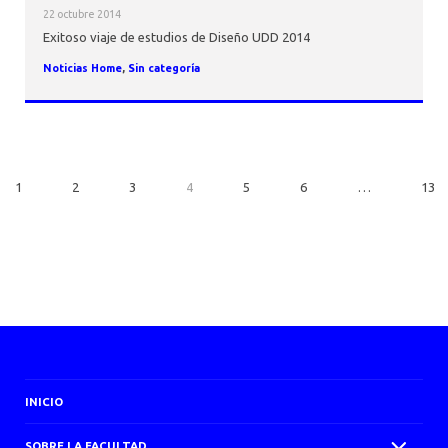
22 octubre 2014
Exitoso viaje de estudios de Diseño UDD 2014
Noticias Home
,
Sin categoría
1
2
3
4
5
6
…
13
INICIO
SOBRE LA FACULTAD