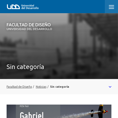
FACULTAD DE DISEÑO
FACULTAD DE DISEÑO
UNIVERSIDAD DEL DESARROLLO
INICIO
SOBRE LA FACULTAD
CARRERAS
Sin categoría
POSTGRADOS Y EDUCACIÓN CONTINUA
INVESTIGACIÓN
Facultad de Diseño
/
Noticias
/
Sin categoría
VINCULACIÓN CON EL MEDIO
ALUMNI