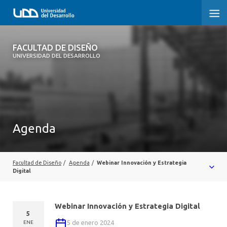
FACULTAD DE DISEÑO
FACULTAD DE DISEÑO
UNIVERSIDAD DEL DESARROLLO
INICIO
SOBRE LA FACULTAD
CARRERAS
Agenda
POSTGRADOS Y EDUCACIÓN CONTINUA
INVESTIGACIÓN
Facultad de Diseño
/
Agenda
/
Webinar Innovación y Estrategia
Digital
VINCULACIÓN CON EL MEDIO
Webinar Innovación y Estrategia Digital
ALUMNI
5
5 de enero 2024
ENE