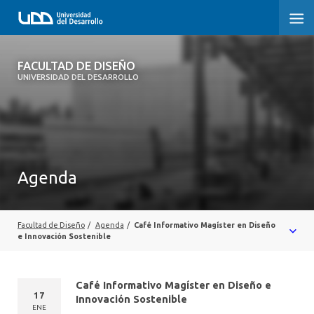
FACULTAD DE DISEÑO
FACULTAD DE DISEÑO
UNIVERSIDAD DEL DESARROLLO
INICIO
SOBRE LA FACULTAD
CARRERAS
Agenda
POSTGRADOS Y EDUCACIÓN CONTINUA
INVESTIGACIÓN
Facultad de Diseño
/
Agenda
/
Café Informativo Magíster en Diseño
e Innovación Sostenible
VINCULACIÓN CON EL MEDIO
Café Informativo Magíster en Diseño e
ALUMNI
17
Innovación Sostenible
ENE