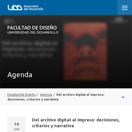
FACULTAD DE DISEÑO
FACULTAD DE DISEÑO
UNIVERSIDAD DEL DESARROLLO
INICIO
SOBRE LA FACULTAD
CARRERAS
Agenda
POSTGRADOS Y EDUCACIÓN CONTINUA
INVESTIGACIÓN
Facultad de Diseño
/
Agenda
/
Del archivo digital al impreso:
decisiones, criterios y narrativa
VINCULACIÓN CON EL MEDIO
Del archivo digital al impreso: decisiones,
ALUMNI
10
criterios y narrativa
JUN