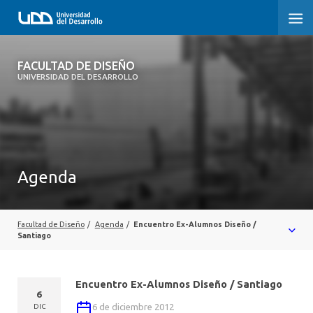
FACULTAD DE DISEÑO
FACULTAD DE DISEÑO
UNIVERSIDAD DEL DESARROLLO
INICIO
SOBRE LA FACULTAD
CARRERAS
Agenda
POSTGRADOS Y EDUCACIÓN CONTINUA
INVESTIGACIÓN
Facultad de Diseño
/
Agenda
/
Encuentro Ex-Alumnos Diseño /
Santiago
VINCULACIÓN CON EL MEDIO
Encuentro Ex-Alumnos Diseño / Santiago
ALUMNI
6
6 de diciembre 2012
DIC