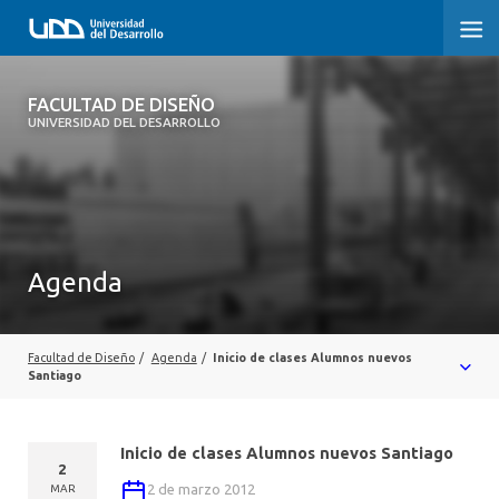
FACULTAD DE DISEÑO
FACULTAD DE DISEÑO
UNIVERSIDAD DEL DESARROLLO
INICIO
SOBRE LA FACULTAD
CARRERAS
Agenda
POSTGRADOS Y EDUCACIÓN CONTINUA
INVESTIGACIÓN
Facultad de Diseño
/
Agenda
/
Inicio de clases Alumnos nuevos
Santiago
VINCULACIÓN CON EL MEDIO
Inicio de clases Alumnos nuevos Santiago
ALUMNI
2
2 de marzo 2012
MAR