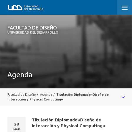
FACULTAD DE DISEÑO
FACULTAD DE DISEÑO
UNIVERSIDAD DEL DESARROLLO
INICIO
SOBRE LA FACULTAD
CARRERAS
Agenda
POSTGRADOS Y EDUCACIÓN CONTINUA
INVESTIGACIÓN
Facultad de Diseño
/
Agenda
/
Titulación Diplomado»Diseño de
Interacción y Physical Computing»
VINCULACIÓN CON EL MEDIO
Titulación Diplomado»Diseño de
ALUMNI
28
Interacción y Physical Computing»
MAR