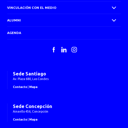
VINCULACIÓN CON EL MEDIO
ALUMNI
AGENDA
Facebook
LinkedIn
Instagram
Sede Santiago
Av. Plaza 680, Las Condes
Contacto
|
Mapa
Sede Concepción
Ainavillo 456, Concepción
Contacto
|
Mapa