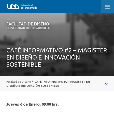
FACULTAD DE DISEÑO
FACULTAD DE DISEÑO
UNIVERSIDAD DEL DESARROLLO
INICIO
SOBRE LA FACULTAD
CAFÉ INFORMATIVO #2 – MAGÍSTER
EN DISEÑO E INNOVACIÓN
CARRERAS
SOSTENIBLE
POSTGRADOS Y EDUCACIÓN CONTINUA
INVESTIGACIÓN
Facultad de Diseño
/
CAFÉ INFORMATIVO #2 – MAGÍSTER EN
DISEÑO E INNOVACIÓN SOSTENIBLE
VINCULACIÓN CON EL MEDIO
ALUMNI
Jueves 6 de Enero, 09:00 hrs.