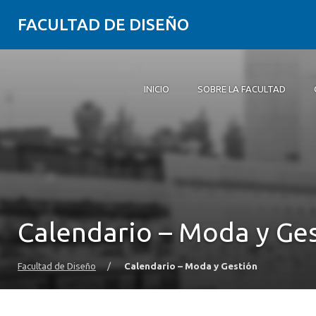
FACULTAD DE DISEÑO
INICIO
SOBRE LA FACULTAD
Inicio
Sobre la Facultad
Carreras
Postgrados y educación continua
Investigación
Vinculación con el medio
Alumni
Agenda
Calendario – Moda y Ge
Facultad de Diseño
/
Calendario – Moda y Gestión