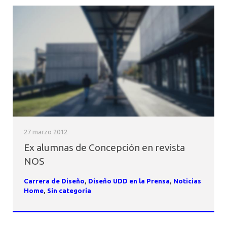
27 marzo 2012
Ex alumnas de Concepción en revista
NOS
Carrera de Diseño
,
Diseño UDD en la Prensa
,
Noticias
Home
,
Sin categoría