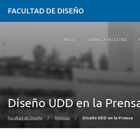
FACULTAD DE DISEÑO
INICIO
SOBRE LA FACULTAD
Inicio
Sobre la Facultad
Carreras
Postgrados y educación continua
Investigación
Vinculación con el medio
Alumni
Agenda
Diseño UDD en la Prens
Facultad de Diseño
/
Noticias
/
Diseño UDD en la Prensa