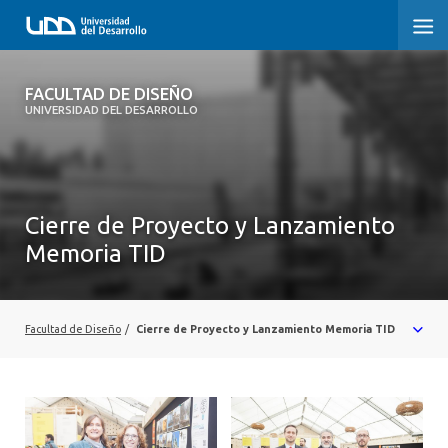
FACULTAD DE DISEÑO
FACULTAD DE DISEÑO
UNIVERSIDAD DEL DESARROLLO
INICIO
SOBRE LA FACULTAD
Cierre de Proyecto y Lanzamiento
CARRERAS
Memoria TID
POSTGRADOS Y EDUCACIÓN CONTINUA
INVESTIGACIÓN
Facultad de Diseño
/
Cierre de Proyecto y Lanzamiento Memoria TID
VINCULACIÓN CON EL MEDIO
ALUMNI