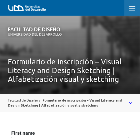
FACULTAD DE DISEÑO
FACULTAD DE DISEÑO
UNIVERSIDAD DEL DESARROLLO
INICIO
SOBRE LA FACULTAD
Formulario de inscripción – Visual
Literacy and Design Sketching |
CARRERAS
Alfabetización visual y sketching
POSTGRADOS Y EDUCACIÓN CONTINUA
INVESTIGACIÓN
Facultad de Diseño
/
Formulario de inscripción – Visual Literacy and
Design Sketching | Alfabetización visual y sketching
VINCULACIÓN CON EL MEDIO
ALUMNI