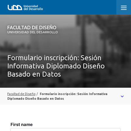
FACULTAD DE DISEÑO
FACULTAD DE DISEÑO
UNIVERSIDAD DEL DESARROLLO
INICIO
SOBRE LA FACULTAD
Formulario inscripción: Sesión
Informativa Diplomado Diseño
CARRERAS
Basado en Datos
POSTGRADOS Y EDUCACIÓN CONTINUA
INVESTIGACIÓN
Facultad de Diseño
/
Formulario inscripción: Sesión Informativa
Diplomado Diseño Basado en Datos
VINCULACIÓN CON EL MEDIO
ALUMNI