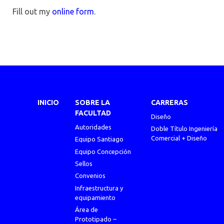
Fill out my
online form
.
INICIO
SOBRE LA
CARRERAS
FACULTAD
Diseño
Autoridades
Doble Título Ingeniería
Comercial + Diseño
Equipo Santiago
Equipo Concepción
Sellos
Convenios
Infraestructura y
equipamiento
Área de
Prototipado –