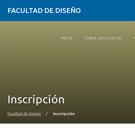
FACULTAD DE DISEÑO
INICIO
SOBRE LA FACULTAD
Inicio
Sobre la Facultad
Carreras
Postgrados y educación continua
Investigación
Vinculación con el medio
Alumni
Agenda
Inscripción
Facultad de Diseño
/
Inscripción