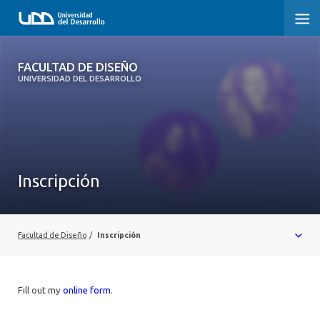
FACULTAD DE DISEÑO
FACULTAD DE DISEÑO
UNIVERSIDAD DEL DESARROLLO
INICIO
SOBRE LA FACULTAD
CARRERAS
Inscripción
POSTGRADOS Y EDUCACIÓN CONTINUA
INVESTIGACIÓN
Facultad de Diseño
/
Inscripción
VINCULACIÓN CON EL MEDIO
Fill out my
online form
.
ALUMNI