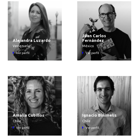
Juan Carlos
Alejandra Luzardo
Fernández
Venezuela
México
Ver perfil
Ver perfil
Amalia Cubillos
Ignacio Binimelis
Chile
Chile
Ver perfil
Ver perfil