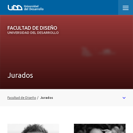
FACULTAD DE DISEÑO
FACULTAD DE DISEÑO
UNIVERSIDAD DEL DESARROLLO
INICIO
SOBRE LA FACULTAD
CARRERAS
Jurados
POSTGRADOS Y EDUCACIÓN CONTINUA
INVESTIGACIÓN
Facultad de Diseño
/
Jurados
VINCULACIÓN CON EL MEDIO
ALUMNI