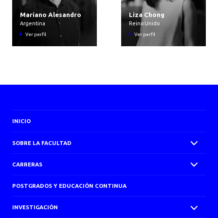
Mariano Alesandro
Liza Chong
Argentina
Reino Unido
Ver perfil
Ver perfil
INICIO
SOBRE LA FACULTAD
CARRERAS
POSTGRADOS Y EDUCACIÓN CONTINUA
INVESTIGACIÓN