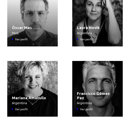
AGENDA
Óscar Mas
Laura Novik
Perú
Argentina
Ver perfil
Ver perfil
Francisco Gómez
Mariana Amatullo
Paz
Argentina
Argentina
Ver perfil
Ver perfil