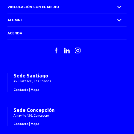
VINCULACIÓN CON EL MEDIO
ALUMNI
AGENDA
Facebook
LinkedIn
Instagram
Sede Santiago
Av. Plaza 680, Las Condes
Contacto
|
Mapa
Sede Concepción
Ainavillo 456, Concepción
Contacto
|
Mapa