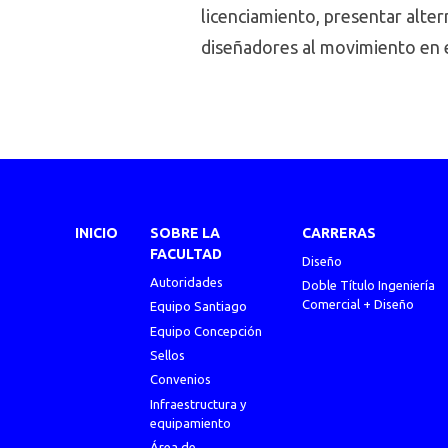
licenciamiento, presentar altern
diseñadores al movimiento en e
INICIO
SOBRE LA
CARRERAS
FACULTAD
Diseño
Autoridades
Doble Título Ingeniería
Comercial + Diseño
Equipo Santiago
Equipo Concepción
Sellos
Convenios
Infraestructura y
equipamiento
Área de