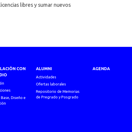
 licencias libres y sumar nuevos
ULACIÓN CON
ALUMNI
AGENDA
DIO
Actividades
ión
Ofertas laborales
ciones
Repositorio de Memorias
de Pregrado y Posgrado
 Base, Diseño e
ción