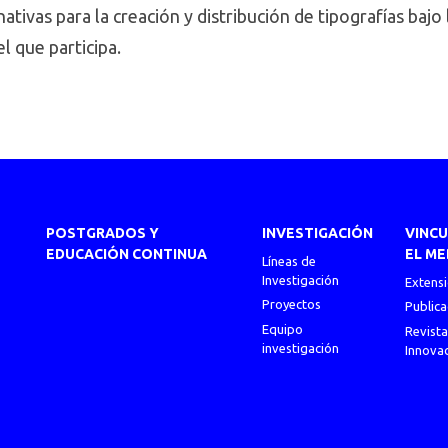
ativas para la creación y distribución de tipografías bajo
l que participa.
POSTGRADOS Y
INVESTIGACIÓN
VINC
EDUCACIÓN CONTINUA
EL ME
Líneas de
Investigación
Extens
Proyectos
Publica
Equipo
Revista
investigación
Innova