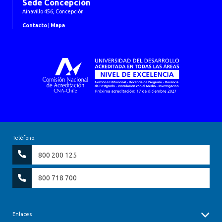
Sede Concepción
Ainavillo 456, Concepción
Contacto
|
Mapa
Teléfono:
800 200 125
800 718 700
Enlaces