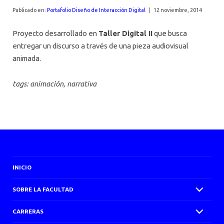
AGENDA
Publicado en:
Portafolio Diseño de Interacción Digital
|
12 noviembre, 2014
Proyecto desarrollado en
Taller Digital II
que busca
entregar un discurso a través de una pieza audiovisual
animada.
tags: animación, narrativa
INICIO
SOBRE LA FACULTAD
CARRERAS