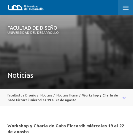
FACULTAD DE DISEÑO
FACULTAD DE DISEÑO
UNIVERSIDAD DEL DESARROLLO
INICIO
SOBRE LA FACULTAD
CARRERAS
Noticias
POSTGRADOS Y EDUCACIÓN CONTINUA
INVESTIGACIÓN
Facultad de Diseño
/
Noticias
/
Noticias Home
/
Workshop y Charla de
Gato Ficcardi: miércoles 19 al 22 de agosto
VINCULACIÓN CON EL MEDIO
ALUMNI
Workshop y Charla de Gato Ficcardi: miércoles 19 al 22
de agosto