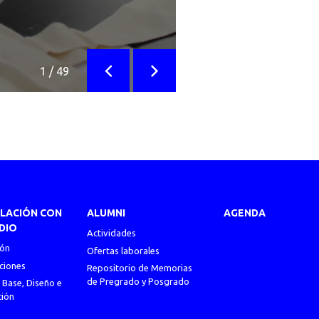
1
/
49
Anterior
Siguiente
ULACIÓN CON
ALUMNI
AGENDA
DIO
Actividades
ión
Ofertas laborales
ciones
Repositorio de Memorias
de Pregrado y Posgrado
 Base, Diseño e
ción