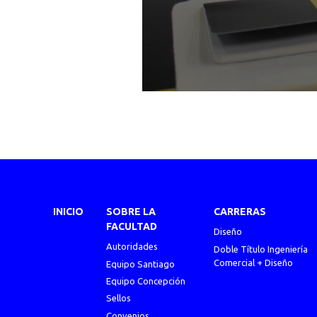
INICIO
SOBRE LA
CARRERAS
FACULTAD
Diseño
Autoridades
Doble Título Ingeniería
Comercial + Diseño
Equipo Santiago
Equipo Concepción
Sellos
Convenios