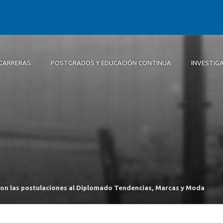
CARRERAS
POSTGRADOS Y EDUCACIÓN CONTINUA
INVESTIG
Autoridades
Diseño
Líneas de Investigación
Extensión
Actividades
Equipo Concepción
Equipo investigación
Revista Base, Diseño e Innovac
Repositorio de Memorias de Pr
Posgrado
Convenios
Área de Prototipado – Sedes
ron las postulaciones al Diplomado Tendencias, Marcas y Moda