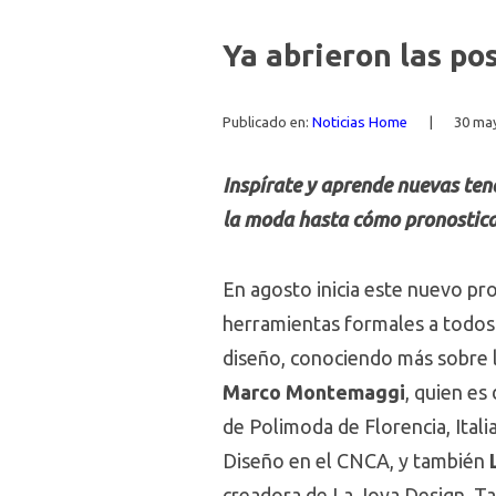
Ya abrieron las p
Publicado en:
Noticias Home
|
30 ma
Inspírate y aprende nuevas ten
la moda hasta cómo pronostic
En agosto inicia este nuevo p
herramientas formales a todos 
diseño, conociendo más sobre 
Marco Montemaggi
, quien e
de Polimoda de Florencia, Itali
Diseño en el CNCA, y también
creadora de La Joya Design. Tam