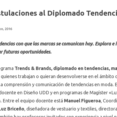
ostulaciones al Diplomado Tendenc
yo, 2016
dencias con que las marcas se comunican hoy. Explora e i
ar futuras oportunidades.
rograma
Trends & Brands, diplomado en tendencias, m
quienes trabajan o quieran desenvolverse en el ámbito 
la comprensión y comunicación de tendencias en moda. E
s docente en Diseño UDD y en programas de Magíster «L
a. Entre el equipo docente está
Manuel Figueroa
, Coord
Luz Briceño
, diseñadora de vestuario y textiles, director
bién hay profesores invitados con experiencia a nivel na