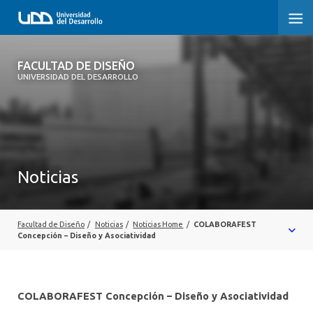
FACULTAD DE DISEÑO
FACULTAD DE DISEÑO
UNIVERSIDAD DEL DESARROLLO
INICIO
SOBRE LA FACULTAD
CARRERAS
Noticias
POSTGRADOS Y EDUCACIÓN CONTINUA
INVESTIGACIÓN
Facultad de Diseño
/
Noticias
/
Noticias Home
/
COLABORAFEST
Concepción – Diseño y Asociatividad
VINCULACIÓN CON EL MEDIO
ALUMNI
COLABORAFEST Concepción – Diseño y Asociatividad