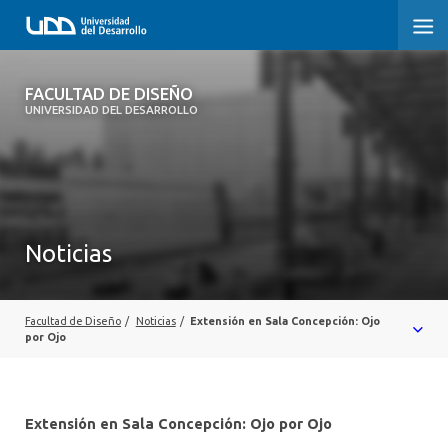
FACULTAD DE DISEÑO
FACULTAD DE DISEÑO
UNIVERSIDAD DEL DESARROLLO
INICIO
SOBRE LA FACULTAD
CARRERAS
Noticias
POSTGRADOS Y EDUCACIÓN CONTINUA
INVESTIGACIÓN
Facultad de Diseño
/
Noticias
/
Extensión en Sala Concepción: Ojo
por Ojo
VINCULACIÓN CON EL MEDIO
ALUMNI
Extensión en Sala Concepción: Ojo por Ojo