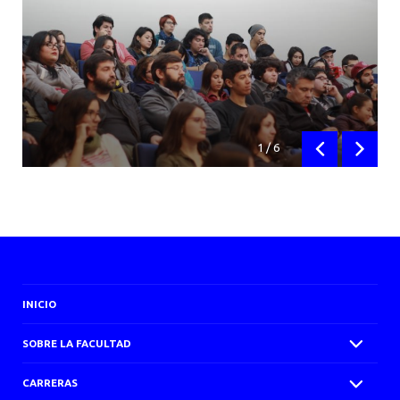
1
/
6
Anterior
Siguien
INICIO
SOBRE LA FACULTAD
CARRERAS