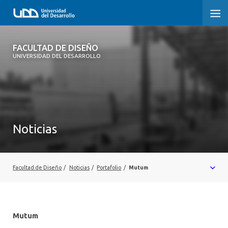
FACULTAD DE DISEÑO
FACULTAD DE DISEÑO
UNIVERSIDAD DEL DESARROLLO
INICIO
SOBRE LA FACULTAD
CARRERAS
Noticias
POSTGRADOS Y EDUCACIÓN CONTINUA
INVESTIGACIÓN
Facultad de Diseño
/
Noticias
/
Portafolio
/
Mutum
VINCULACIÓN CON EL MEDIO
ALUMNI
Mutum