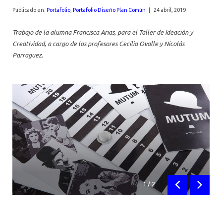
AGENDA
Publicado en:
Portafolio
,
Portafolio Diseño Plan Común
|
24 abril, 2019
Trabajo de la alumna Francisca Arias, para el Taller de Ideación y
Creatividad, a cargo de los profesores Cecilia Ovalle y Nicolás
Parraguez.
1
/
2
Anterior
Siguien