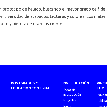
 un prototipo de helado, buscando el mayor grado de fidel
n diversidad de acabados, texturas y colores. Los materia
 muro y pintura de diversos colores.
POSTGRADOS Y
INVESTIGACIÓN
VINC
EDUCACIÓN CONTINUA
EL ME
Líneas de
Investigación
Extens
Proyectos
Publica
Equipo
Revista