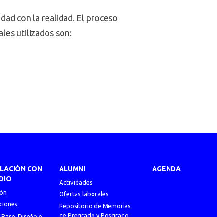
idad con la realidad. El proceso
les utilizados son:
ULACIÓN CON
ALUMNI
AGENDA
DIO
Actividades
ión
Ofertas laborales
ciones
Repositorio de Memorias
de Pregrado y Posgrado
 Base, Diseño e