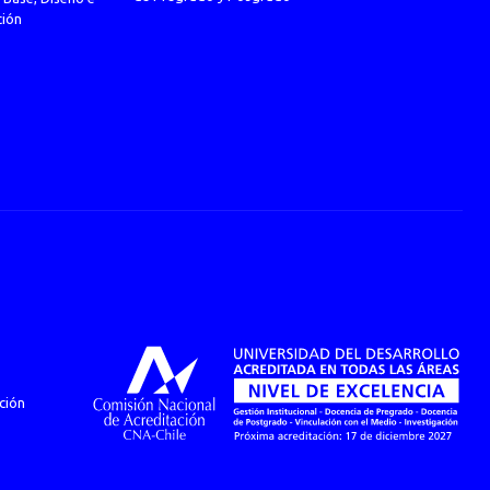
ción
ción