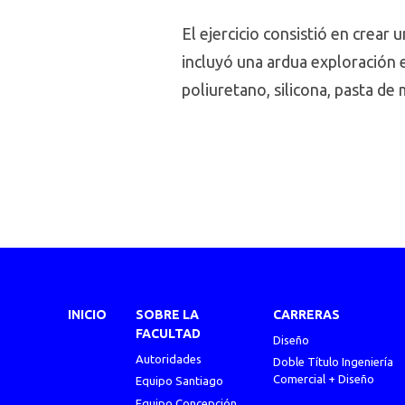
El ejercicio consistió en crear
incluyó una ardua exploración e
poliuretano, silicona, pasta de
INICIO
SOBRE LA
CARRERAS
FACULTAD
Diseño
Autoridades
Doble Título Ingeniería
Comercial + Diseño
Equipo Santiago
Equipo Concepción