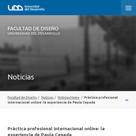
FACULTAD DE DISEÑO
FACULTAD DE DISEÑO
UNIVERSIDAD DEL DESARROLLO
INICIO
SOBRE LA FACULTAD
CARRERAS
Noticias
POSTGRADOS Y EDUCACIÓN CONTINUA
INVESTIGACIÓN
Facultad de Diseño
/
Noticias
/
Noticias Home
/
Práctica profesional
internacional online: la experiencia de Paula Cepeda
VINCULACIÓN CON EL MEDIO
ALUMNI
Práctica profesional internacional online: la
experiencia de Paula Cepeda