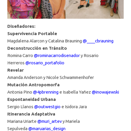
Diseñadores:
Supervivencia Portable
Magdalena Alarcon y Catalina Brauning
@____cbrauning
Deconstrucción en Tránsito
Romina Carro
@rominacarrodisenador
y Rosario
Herreros
@rosario_portafolio
Revelar
Amanda Anderson y Nicole Schwammenhofer
Mutación Antropomorfa
Antonia Pino
@4pbrenning
e Isabella Yañez
@inowajewski
Espontaneidad Urbana
Sergio Llanos
@outwestgio
e Isidora Jara
Itinerancia Adaptativa
Mariana Uriarte
@muri_artev
y Mariela
Sepulveda
@maruarias_design