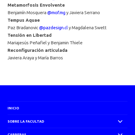
Metamorfosis Envolvente
Benjamín Mosquera
@mof.mg
y Javiera Serrano
Tempus Aquae
Paz Bradanovic
@pazdesign.cl
y Magdalena Swett
Tensión en Libertad
Mariajesús Peñafiel y Benjamin Thiele
Reconfiguración articulada
Javiera Araya y María Barros
INICIO
SOBRE LA FACULTAD
CARRERAS