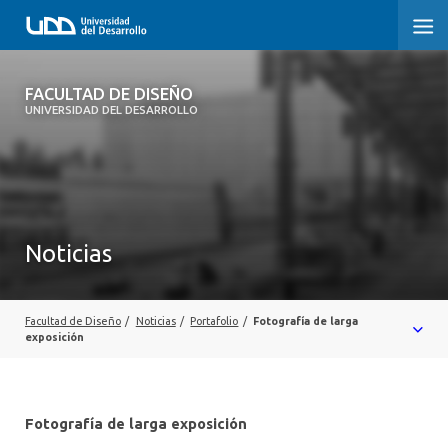
FACULTAD DE DISEÑO
FACULTAD DE DISEÑO
UNIVERSIDAD DEL DESARROLLO
INICIO
SOBRE LA FACULTAD
CARRERAS
Noticias
POSTGRADOS Y EDUCACIÓN CONTINUA
INVESTIGACIÓN
Facultad de Diseño
/
Noticias
/
Portafolio
/
Fotografía de larga
exposición
VINCULACIÓN CON EL MEDIO
ALUMNI
Fotografía de larga exposición