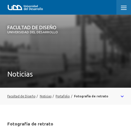
FACULTAD DE DISEÑO
FACULTAD DE DISEÑO
UNIVERSIDAD DEL DESARROLLO
INICIO
SOBRE LA FACULTAD
CARRERAS
Noticias
POSTGRADOS Y EDUCACIÓN CONTINUA
INVESTIGACIÓN
Facultad de Diseño
/
Noticias
/
Portafolio
/
Fotografía de retrato
VINCULACIÓN CON EL MEDIO
ALUMNI
Fotografía de retrato