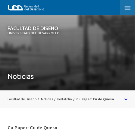
FACULTAD DE DISEÑO
FACULTAD DE DISEÑO
UNIVERSIDAD DEL DESARROLLO
INICIO
SOBRE LA FACULTAD
CARRERAS
Noticias
POSTGRADOS Y EDUCACIÓN CONTINUA
INVESTIGACIÓN
Facultad de Diseño
/
Noticias
/
Portafolio
/
Cu Paper: Cu de Queso
VINCULACIÓN CON EL MEDIO
ALUMNI
Cu Paper: Cu de Queso