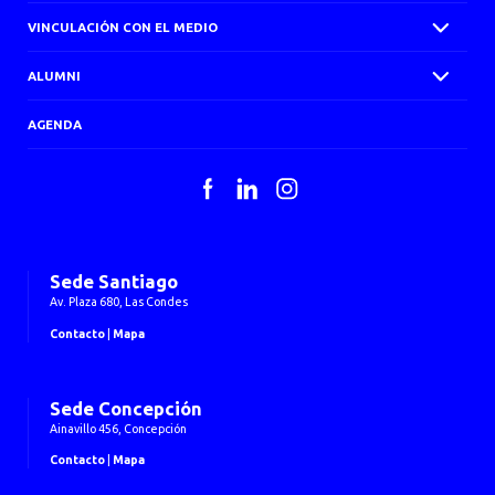
VINCULACIÓN CON EL MEDIO
ALUMNI
AGENDA
Facebook
LinkedIn
Instagram
Sede Santiago
Av. Plaza 680, Las Condes
Contacto
|
Mapa
Sede Concepción
Ainavillo 456, Concepción
Contacto
|
Mapa