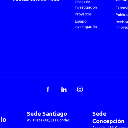
Líneas de
Investigación
Extens
Proyectos
Publica
Equipo
Revista
investigación
Innova
Facebook
LinkedIn
Instagram
Sede Santiago
Sede
Concepción
Av. Plaza 680, Las Condes
Ainavillo 456, Concep