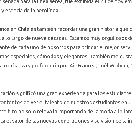
iseñada para la línea aérea, fue exhibida el 23 de noviem
 y esencia de la aerolínea.
ance en Chile es también recordar una gran historia que c
s a lo largo de nueve décadas. Estamos muy orgullosos 
nte de cada uno de nosotros para brindar el mejor servic
n más especiales, cómodos y elegantes. También me gusta
nua confianza y preferencia por Air France», Joël Wobma,
oración significó una gran experiencia para los estudiant
tentos de ver el talento de nuestros estudiantes en una
Este hito no solo releva la importancia de la moda a lo la
 el valor de las nuevas generaciones y su visión de la in