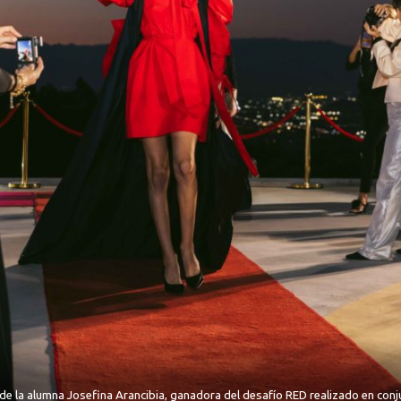
de la alumna Josefina Arancibia, ganadora del desafío RED realizado en conju