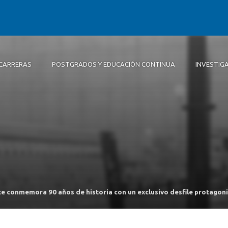
CARRERAS
POSTGRADOS Y EDUCACIÓN CONTINUA
INVESTIG
Autoridades
Diseño
Líneas de Investigación
Extensión
Actividades
Equipo Concepción
Equipo investigación
Revista Base, Diseño e Innovac
Repositorio de Memorias de Pr
Posgrado
Convenios
Área de Prototipado – Sedes
ce conmemora 90 años de historia con un exclusivo desfile protago