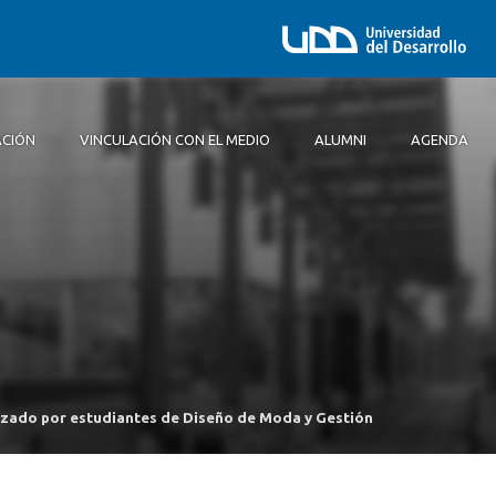
ACIÓN
VINCULACIÓN CON EL MEDIO
ALUMNI
AGENDA
Equipo Santiago
Doble Título Ingeniería Comercial + Diseño
Proyectos
Publicaciones
Ofertas laborales
ión
egrado y
Sellos
Infraestructura y equipamiento
nizado por estudiantes de Diseño de Moda y Gestión