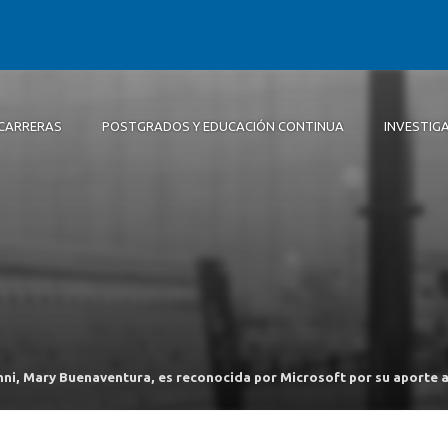
CARRERAS
POSTGRADOS Y EDUCACIÓN CONTINUA
INVESTIG
Autoridades
Diseño
Líneas de Investigación
Extensión
Actividades
Equipo Concepción
Equipo investigación
Revista Base, Diseño e Innovac
Repositorio de Memorias de Pr
Posgrado
Convenios
Área de Prototipado – Sedes
ni, Mary Buenaventura, es reconocida por Microsoft por su aporte a