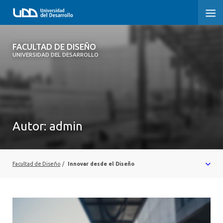
FACULTAD DE DISEÑO
FACULTAD DE DISEÑO
UNIVERSIDAD DEL DESARROLLO
INICIO
SOBRE LA FACULTAD
CARRERAS
Autor:
admin
POSTGRADOS Y EDUCACIÓN CONTINUA
INVESTIGACIÓN
Facultad de Diseño
/
Innovar desde el Diseño
VINCULACIÓN CON EL MEDIO
ALUMNI