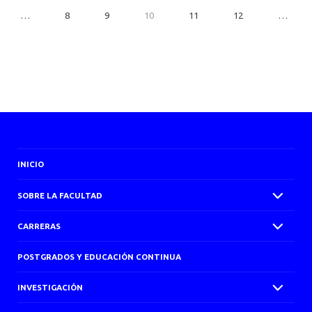
…
8
9
10
11
12
…
INICIO
SOBRE LA FACULTAD
CARRERAS
POSTGRADOS Y EDUCACIÓN CONTINUA
INVESTIGACIÓN