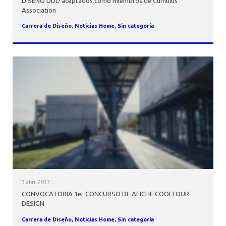
DISEÑO UDD aceptados como miembros de Cumulus
Association
Carrera de Diseño
,
Noticias Home
,
Sin categoría
3 abril 2013
CONVOCATORIA 1er CONCURSO DE AFICHE COOLTOUR
DESIGN
Carrera de Diseño
,
Noticias Home
,
Sin categoría