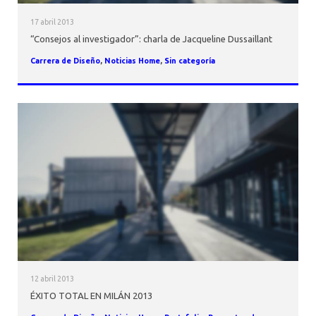
17 abril 2013
“Consejos al investigador”: charla de Jacqueline Dussaillant
Carrera de Diseño
,
Noticias Home
,
Sin categoría
12 abril 2013
ÉXITO TOTAL EN MILÁN 2013