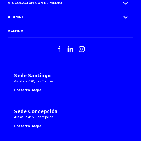
VINCULACIÓN CON EL MEDIO
ALUMNI
AGENDA
Facebook
LinkedIn
Instagram
Sede Santiago
Av. Plaza 680, Las Condes
Contacto
|
Mapa
Sede Concepción
Ainavillo 456, Concepción
Contacto
|
Mapa