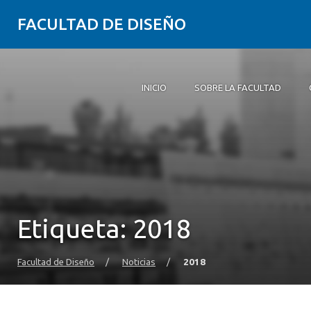
FACULTAD DE DISEÑO
INICIO
SOBRE LA FACULTAD
Inicio
Sobre la Facultad
Carreras
Postgrados y educación continua
Investigación
Vinculación con el medio
Alumni
Agenda
Etiqueta:
2018
Facultad de Diseño
/
Noticias
/
2018