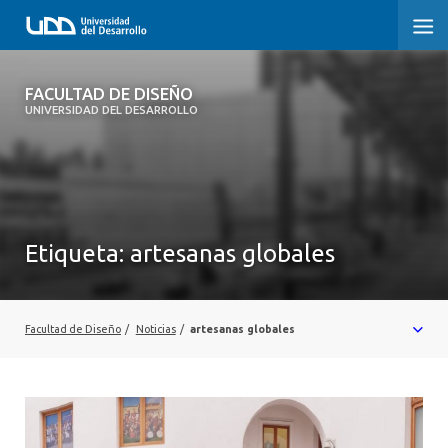
FACULTAD DE DISEÑO
FACULTAD DE DISEÑO
UNIVERSIDAD DEL DESARROLLO
INICIO
SOBRE LA FACULTAD
CARRERAS
Etiqueta:
artesanas globales
POSTGRADOS Y EDUCACIÓN CONTINUA
INVESTIGACIÓN
Facultad de Diseño
/
Noticias
/
artesanas globales
VINCULACIÓN CON EL MEDIO
ALUMNI