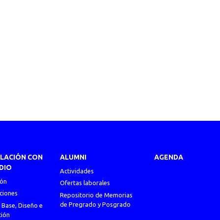
ULACIÓN CON
ALUMNI
AGENDA
DIO
Actividades
ión
Ofertas laborales
ciones
Repositorio de Memorias
de Pregrado y Posgrado
 Base, Diseño e
ción