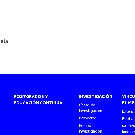
uela
POSTGRADOS Y
INVESTIGACIÓN
VINC
EDUCACIÓN CONTINUA
EL ME
Líneas de
Investigación
Extens
Proyectos
Publica
Equipo
Revista
investigación
Innova