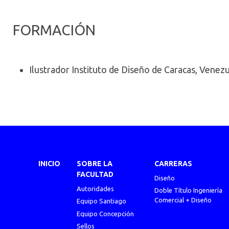
FORMACIÓN
Ilustrador Instituto de Diseño de Caracas, Venez
INICIO
SOBRE LA
CARRERAS
FACULTAD
Diseño
Autoridades
Doble Título Ingeniería
Comercial + Diseño
Equipo Santiago
Equipo Concepción
Sellos