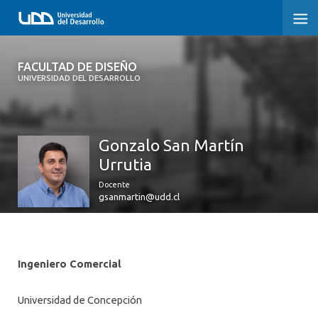
FACULTAD DE DISEÑO
FACULTAD DE DISEÑO
UNIVERSIDAD DEL DESARROLLO
INICIO
SOBRE LA FACULTAD
Gonzalo San Martín
Urrutia
CARRERAS
Docente
POSTGRADOS Y EDUCACIÓN CONTINUA
gsanmartin@udd.cl
INVESTIGACIÓN
VINCULACIÓN CON EL MEDIO
Ingeniero Comercial
ALUMNI
Universidad de Concepción