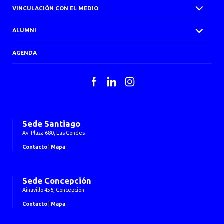
VINCULACIÓN CON EL MEDIO
ALUMNI
AGENDA
Facebook
LinkedIn
Instagram
Sede Santiago
Av. Plaza 680, Las Condes
Contacto
|
Mapa
Sede Concepción
Ainavillo 456, Concepción
Contacto
|
Mapa