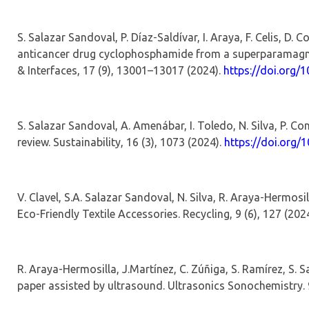
S. Salazar Sandoval, P.
Díaz
‑
Saldívar
, I. Araya, F. Celis, D.
Co
anticancer drug cyclophosphamide from a superparamag
& Interfaces
,
17
(9), 13001–13017 (2024).
https://doi.org/
1
S. Salazar Sandoval, A.
Amenábar
, I. Toledo, N. Silva, P.
review.
Sustainability
,
16
(3), 1073 (2024).
https://doi.org/
1
V. Clavel, S.A. Salazar Sandoval, N. Silva, R.
Araya
‑
Hermosil
Eco
‑
Friendly Textile Accessories. Recycling,
9
(6), 127 (202
R. Araya-Hermosilla,
J.Martínez
, C. Zúñiga, S. Ramírez, S. S
paper
assisted
by ultrasound.
Ultrasonics
Sonochemistry
.