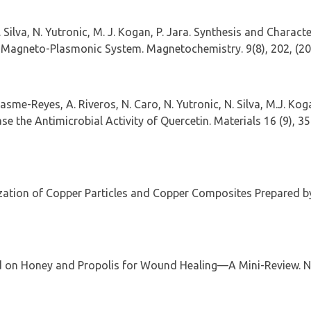
. Silva, N.
Yutronic
, M. J. Kogan, P. Jara.
Synthesis and Characte
 Magneto-Plasmonic System.
Magnetochemistry
.
9
(8), 202, (2
asme
-Reyes, A. Riveros, N. Caro, N.
Yutronic
, N. Silva, M.J. Ko
e the Antimicrobial Activity of Quercetin.
Materials
16
(9), 35
ization of Copper Particles and Copper Composites Prepared b
 on Honey and Propolis for Wound Healing—A Mini-Review.
N