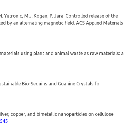
 N.
Yutronic
, M.J. Kogan, P. Jara.
Controlled release of the
ed by an alternating magnetic field.
ACS Applied Materials
d materials using plant and animal waste as raw materials: a
ustainable Bio
‑
Sequins and Guanine Crystals for
ilver, copper, and bimetallic nanoparticles on cellulose
6545