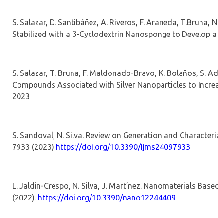
S. Salazar, D. Santibáñez, A. Riveros, F. Araneda,
T.Bruna
, N
Stabilized with a
β
-Cyclodextrin
Nanosponge
to Develop a
S. Salazar, T. Bruna, F. Maldonado-Bravo, K. Bolaños, S.
Ad
Compounds Associated with Silver Nanoparticles to Increas
2023
S. Sandoval, N. Silva. Review on Generation and Character
7933 (2023)
https://doi.org/10.3390/ijms24097933
L.
Jaldin
-Crespo, N. Silva, J. Martínez.
Nanomaterials Based
(2022).
https://doi.org/10.3390/nano12244409