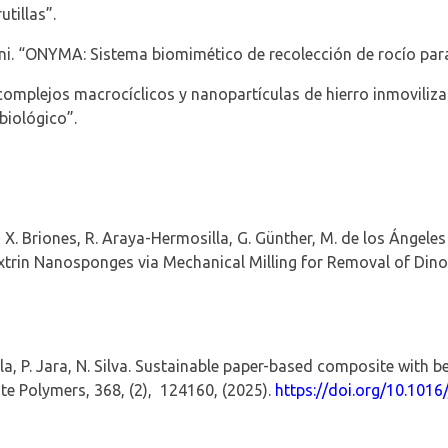
utillas”.
ni
. “ONYMA: Sistema
biomimético
de recolección de rocío pa
omplejos macrocíclicos y nanopartículas de hierro inmoviliz
biológico”.
, X. Briones, R. Araya-Hermosilla, G. Günther, M. de los Ángele
xtrin
Nanosponges
via Mechanical Milling for Removal of Din
a, P. Jara, N. Silva.
Sustainable paper-based composite with bet
te Polymers,
368,
(2),
124160,
(2025).
https://doi.org/
10.1016/