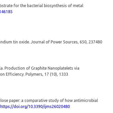
bstrate for the bacterial biosynthesis of metal
.146185
indium tin oxide.
Journal of Power Sources
,
650
, 237480
a. Production of Graphite Nanoplatelets via
on Efficiency.
Polymers
,
17
(10), 1333
ulose paper: a comparative study of how antimicrobial
.
https://doi.org/
10.3390/ijms26020480