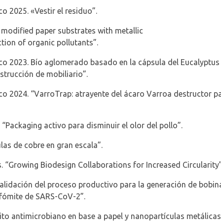
 2025. «Vestir el residuo”.
 modified paper substrates with metallic
ction
of
organic
pollutants
”.
o 2023. Bío aglomerado basado en la cápsula del
Eucalyptus
strucción de mobiliario”.
o 2024. “
VarroTrap
: atrayente del ácaro
Varroa
destructor pa
 “
Packaging
activo para disminuir el olor del pollo”.
las de cobre en gran escala”.
. “Growing Biodesign Collaborations for Increased Circularity
 validación del proceso productivo para la generación de bobin
n fómite de SARS-CoV-2”.
ito
antimicrobiano en base a papel y nanopartículas metálicas 