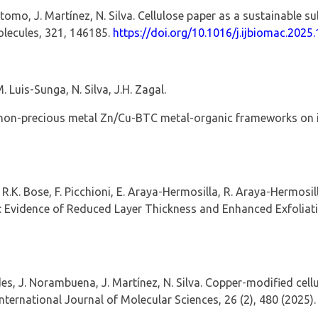
tomo, J. Martínez, N. Silva.
Cellulose paper as a sustainable su
olecules
,
321
, 146185.
https://doi.org/
10.1016/j.ijbiomac.2025
. Luis-Sunga, N. Silva, J.H. Zagal.
non
‑
precious metal Zn/Cu
‑
BTC metal
‑
organic frameworks on 
 R.K. Bose, F. Picchioni, E. Araya
‑
Hermosilla, R. Araya
‑
Hermosill
: Evidence of Reduced Layer Thickness and Enhanced Exfoliati
es, J. Norambuena, J. Martínez, N. Silva.
Copper
‑
modified
cell
International Journal of Molecular Sciences,
26
(
2), 480 (2025)