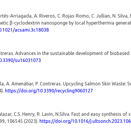
rtés
‑
Arriagada
, A. Riveros, C.
Rojas
‑
Romo
, C.
Jullian
, N. Silva,
netic
β
‑
cyclodextrin
nanosponge
by local hyperthermia generat
0.1021/acsami.3c18038
 Contreras. Advances in the sustainable development of biobase
0.3390/su16031073
la
, A. Amenábar, P. Contreras.
Upcycling Salmon Skin Waste: S
4).
https://doi.org/
10.3390/recycling9060127
alazar, C.S. Henry, R.
Lavín
,
N.Silva
. Fast and easy synthesis of s
99
, 106545 (2023).
https://doi.org/10.1016/j.ultsonch.2023.10