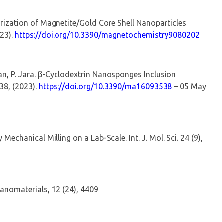
rization of Magnetite/Gold Core Shell Nanoparticles
023).
https://doi.org/10.3390/magnetochemistry9080202
gan, P. Jara. β-Cyclodextrin
Nanosponges
Inclusion
38, (2023).
https://doi.org/10.3390/ma16093538
– 05 May
y Mechanical Milling on a Lab-Scale.
Int
. J. Mol.
Sci
.
24
(9),
anomaterials
,
12
(24), 4409