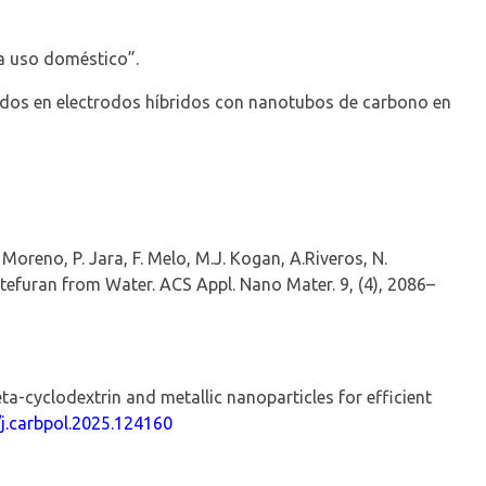
ra uso doméstico”.
ados en electrodos híbridos con nanotubos de carbono en
s Moreno, P. Jara, F. Melo, M.J. Kogan,
A.Riveros
, N.
otefuran from Water.
ACS Appl. Nano Mater.
9,
(4), 2086–
a-cyclodextrin and metallic nanoparticles for efficient
j.carbpol.2025.124160