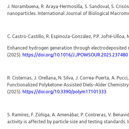
J. Norambuena, R. Araya-Hermosilla, S. Sandoval, S. Crisós
nanoparticles.
International Journal of Biological Macrom
C. Castro-Castillo, R. Espinoza-González, P.P. Jofré-Ulloa, M
Enhanced hydrogen generation through electrodeposited
(2025).
https://doi.org/
10.1016/J.JPOWSOUR.2025.237480
R. Cisternas, J. Orellana, N. Silva, J. Correa-Puerta, A. Pucci,
Functionalized
Polyketone
‑
Assisted Diels–Alder Chemistry
(2025).
https://doi.org/
10.3390/polym17101333
S. Ramírez, F. Zúñiga, A. Amenábar, P. Contreras, V. Benavid
activity is affected by particle size and testing standards.