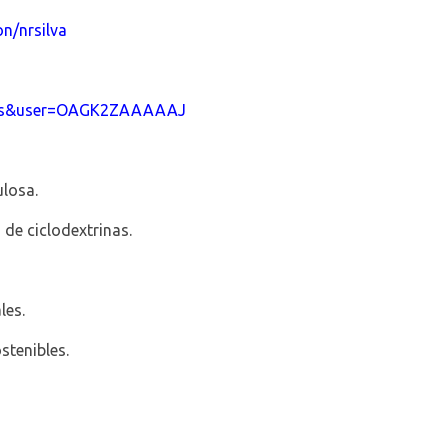
on/nrsilva
hl=es&user=OAGK2ZAAAAAJ
ulosa.
de ciclodextrinas.
les.
stenibles.