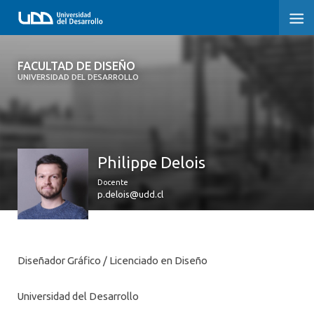
FACULTAD DE DISEÑO
FACULTAD DE DISEÑO
UNIVERSIDAD DEL DESARROLLO
INICIO
SOBRE LA FACULTAD
Philippe Delois
CARRERAS
Docente
POSTGRADOS Y EDUCACIÓN CONTINUA
p.delois@udd.cl
INVESTIGACIÓN
VINCULACIÓN CON EL MEDIO
Diseñador Gráfico / Licenciado en Diseño
ALUMNI
Universidad del Desarrollo