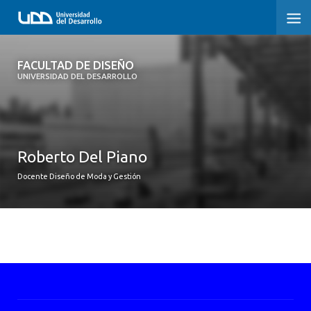
FACULTAD DE DISEÑO
FACULTAD DE DISEÑO
UNIVERSIDAD DEL DESARROLLO
INICIO
SOBRE LA FACULTAD
Roberto Del Piano
CARRERAS
Docente Diseño de Moda y Gestión
POSTGRADOS Y EDUCACIÓN CONTINUA
INVESTIGACIÓN
VINCULACIÓN CON EL MEDIO
ALUMNI