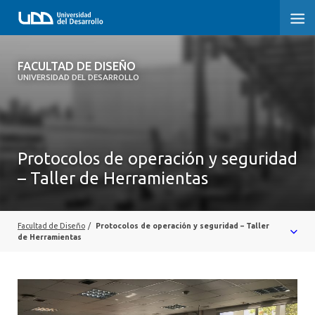
FACULTAD DE DISEÑO
FACULTAD DE DISEÑO
UNIVERSIDAD DEL DESARROLLO
INICIO
SOBRE LA FACULTAD
Protocolos de operación y seguridad
CARRERAS
– Taller de Herramientas
POSTGRADOS Y EDUCACIÓN CONTINUA
INVESTIGACIÓN
Facultad de Diseño
/
Protocolos de operación y seguridad – Taller
de Herramientas
VINCULACIÓN CON EL MEDIO
ALUMNI