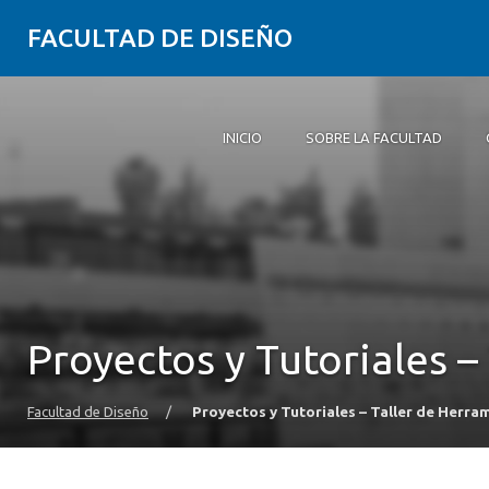
FACULTAD DE DISEÑO
INICIO
SOBRE LA FACULTAD
Inicio
Sobre la Facultad
Carreras
Postgrados y educación continua
Investigación
Vinculación con el medio
Alumni
Agenda
Proyectos y Tutoriales –
Facultad de Diseño
/
Proyectos y Tutoriales – Taller de Herra