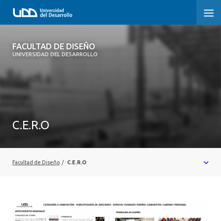
FACULTAD DE DISEÑO
FACULTAD DE DISEÑO
UNIVERSIDAD DEL DESARROLLO
INICIO
SOBRE LA FACULTAD
CARRERAS
C.E.R.O
POSTGRADOS Y EDUCACIÓN CONTINUA
INVESTIGACIÓN
Facultad de Diseño
/
C.E.R.O
VINCULACIÓN CON EL MEDIO
ALUMNI