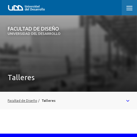
FACULTAD DE DISEÑO
FACULTAD DE DISEÑO
UNIVERSIDAD DEL DESARROLLO
INICIO
SOBRE LA FACULTAD
CARRERAS
Talleres
POSTGRADOS Y EDUCACIÓN CONTINUA
INVESTIGACIÓN
Facultad de Diseño
/
Talleres
VINCULACIÓN CON EL MEDIO
ALUMNI